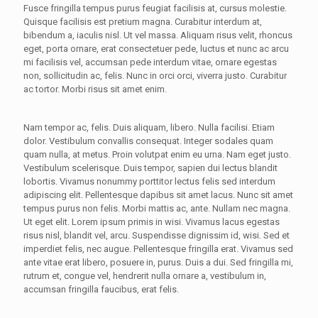
Fusce fringilla tempus purus feugiat facilisis at, cursus molestie.
Quisque facilisis est pretium magna. Curabitur interdum at,
bibendum a, iaculis nisl. Ut vel massa. Aliquam risus velit, rhoncus
eget, porta ornare, erat consectetuer pede, luctus et nunc ac arcu
mi facilisis vel, accumsan pede interdum vitae, ornare egestas
non, sollicitudin ac, felis. Nunc in orci orci, viverra justo. Curabitur
ac tortor. Morbi risus sit amet enim.
Nam tempor ac, felis. Duis aliquam, libero. Nulla facilisi. Etiam
dolor. Vestibulum convallis consequat. Integer sodales quam
quam nulla, at metus. Proin volutpat enim eu urna. Nam eget justo.
Vestibulum scelerisque. Duis tempor, sapien dui lectus blandit
lobortis. Vivamus nonummy porttitor lectus felis sed interdum
adipiscing elit. Pellentesque dapibus sit amet lacus. Nunc sit amet
tempus purus non felis. Morbi mattis ac, ante. Nullam nec magna.
Ut eget elit. Lorem ipsum primis in wisi. Vivamus lacus egestas
risus nisl, blandit vel, arcu. Suspendisse dignissim id, wisi. Sed et
imperdiet felis, nec augue. Pellentesque fringilla erat. Vivamus sed
ante vitae erat libero, posuere in, purus. Duis a dui. Sed fringilla mi,
rutrum et, congue vel, hendrerit nulla ornare a, vestibulum in,
accumsan fringilla faucibus, erat felis.