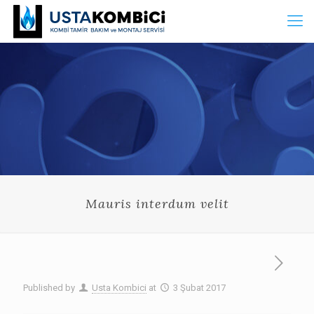
Mauris interdum velit
Published by
Usta Kombici
at
3 Şubat 2017