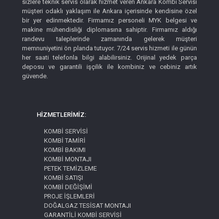
sizlere teknik servis olarak hizmet veren Ankara Kombi Servisi
müşteri odaklı yaklaşım ile Ankara içerisinde kendisine özel
bir yer edinmektedir. Firmamız personeli MYK belgesi ve
makine mühendisliği diplomasına sahiptir. Firmamız aldığı
randevu taleplerinde zamanında gelerek müşteri
memnuniyetini ön planda tutuyor. 7/24 servis hizmeti ile günün
her saati telefonla bilgi alabilirsiniz. Orijinal yedek parça
deposu ve garantili işçilik ile kombiniz ve cebiniz artık
güvende.
HİZMETLERİMİZ:
KOMBİ SERVİSİ
KOMBİ TAMİRİ
KOMBİ BAKIMI
KOMBİ MONTAJI
PETEK TEMİZLEME
KOMBİ SATIŞI
KOMBİ DEĞİŞİMİ
PROJE İŞLEMLERİ
DOĞALGAZ TESİSAT MONTAJI
GARANTİLİ KOMBİ SERVİSİ