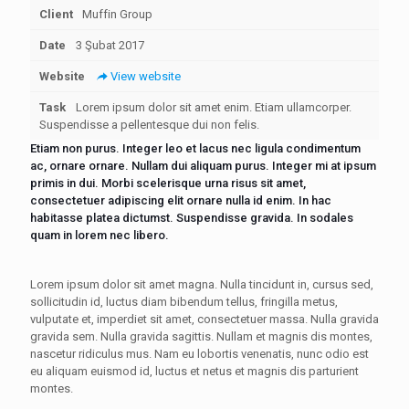
Client
Muffin Group
Date
3 Şubat 2017
Website
View website
Task
Lorem ipsum dolor sit amet enim. Etiam ullamcorper.
Suspendisse a pellentesque dui non felis.
Etiam non purus. Integer leo et lacus nec ligula condimentum
ac, ornare ornare. Nullam dui aliquam purus. Integer mi at ipsum
primis in dui. Morbi scelerisque urna risus sit amet,
consectetuer adipiscing elit ornare nulla id enim. In hac
habitasse platea dictumst. Suspendisse gravida. In sodales
quam in lorem nec libero.
Lorem ipsum dolor sit amet magna. Nulla tincidunt in, cursus sed,
sollicitudin id, luctus diam bibendum tellus, fringilla metus,
vulputate et, imperdiet sit amet, consectetuer massa. Nulla gravida
gravida sem. Nulla gravida sagittis. Nullam et magnis dis montes,
nascetur ridiculus mus. Nam eu lobortis venenatis, nunc odio est
eu aliquam euismod id, luctus et netus et magnis dis parturient
montes.