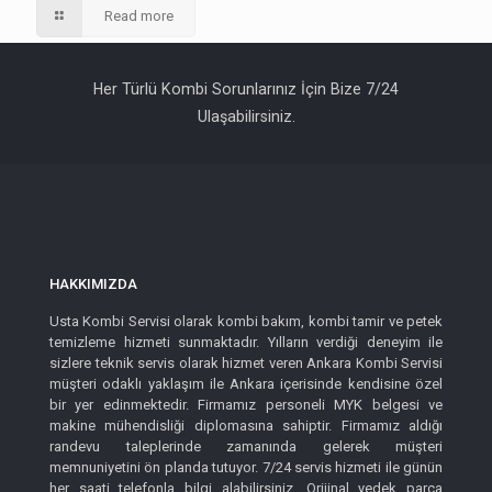
Read more
Her Türlü Kombi Sorunlarınız İçin Bize 7/24
Ulaşabilirsiniz.
HAKKIMIZDA
Usta Kombi Servisi olarak kombi bakım, kombi tamir ve petek
temizleme hizmeti sunmaktadır. Yılların verdiği deneyim ile
sizlere teknik servis olarak hizmet veren Ankara Kombi Servisi
müşteri odaklı yaklaşım ile Ankara içerisinde kendisine özel
bir yer edinmektedir. Firmamız personeli MYK belgesi ve
makine mühendisliği diplomasına sahiptir. Firmamız aldığı
randevu taleplerinde zamanında gelerek müşteri
memnuniyetini ön planda tutuyor. 7/24 servis hizmeti ile günün
her saati telefonla bilgi alabilirsiniz. Orijinal yedek parça