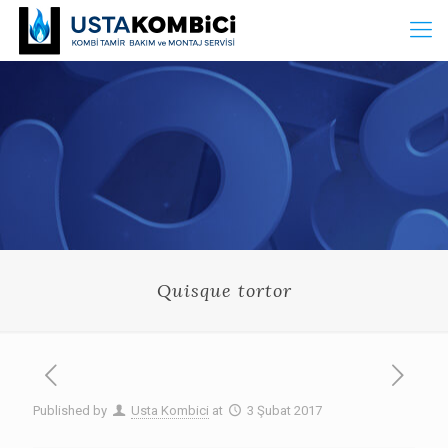
Quisque tortor
Published by
Usta Kombici
at
3 Şubat 2017