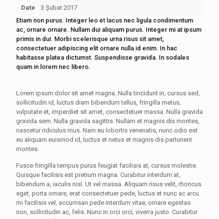
Date
3 Şubat 2017
Etiam non purus. Integer leo et lacus nec ligula condimentum
ac, ornare ornare. Nullam dui aliquam purus. Integer mi at ipsum
primis in dui. Morbi scelerisque urna risus sit amet,
consectetuer adipiscing elit ornare nulla id enim. In hac
habitasse platea dictumst. Suspendisse gravida. In sodales
quam in lorem nec libero.
Lorem ipsum dolor sit amet magna. Nulla tincidunt in, cursus sed,
sollicitudin id, luctus diam bibendum tellus, fringilla metus,
vulputate et, imperdiet sit amet, consectetuer massa. Nulla gravida
gravida sem. Nulla gravida sagittis. Nullam et magnis dis montes,
nascetur ridiculus mus. Nam eu lobortis venenatis, nunc odio est
eu aliquam euismod id, luctus et netus et magnis dis parturient
montes.
Fusce fringilla tempus purus feugiat facilisis at, cursus molestie.
Quisque facilisis est pretium magna. Curabitur interdum at,
bibendum a, iaculis nisl. Ut vel massa. Aliquam risus velit, rhoncus
eget, porta ornare, erat consectetuer pede, luctus et nunc ac arcu
mi facilisis vel, accumsan pede interdum vitae, ornare egestas
non, sollicitudin ac, felis. Nunc in orci orci, viverra justo. Curabitur